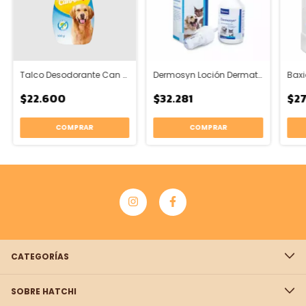
Talco Desodorante Can Amor 100gr
Dermosyn Loción Dermatológica
$22.600
$32.281
$2
COMPRAR
CATEGORÍAS
SOBRE HATCHI