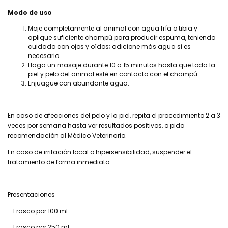
Modo de uso
Moje completamente al animal con agua fría o tibia y
aplique suficiente champú para producir espuma, teniendo
cuidado con ojos y oídos; adicione más agua si es
necesario.
Haga un masaje durante 10 a 15 minutos hasta que toda la
piel y pelo del animal esté en contacto con el champú.
Enjuague con abundante agua.
En caso de afecciones del pelo y la piel, repita el procedimiento 2 a 3
veces por semana hasta ver resultados positivos, o pida
recomendación al Médico Veterinario.
En caso de irritación local o hipersensibilidad, suspender el
tratamiento de forma inmediata.
Presentaciones
– Frasco por 100 ml
– Frasco por 250 ml