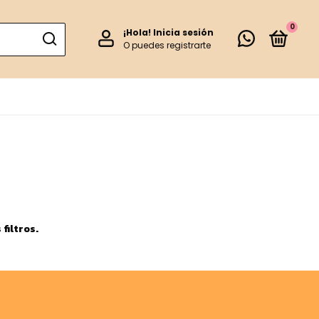
0
¡Hola!
Inicia sesión
O puedes registrarte
filtros.