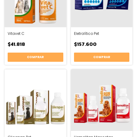
Vitavet C
Eletrolítico Pet
$41.818
$157.600